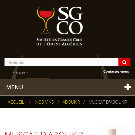
Contactez-nous
Français
MENU
ACCUEIL
/
NOS VINS
/
ABOUKIR
/
MUSCAT D'ABOUKIR
MUSCAT D'ABOUKIR