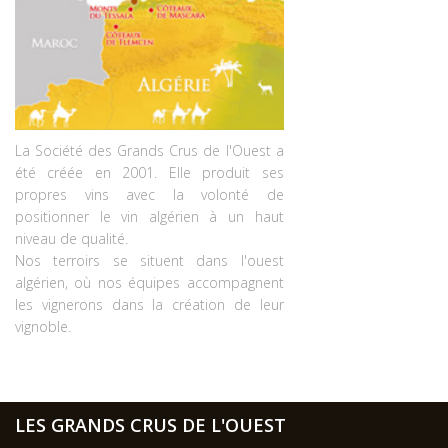
La Société des Grands Crus de l'Ouest a
été créée en 2001. Elle produit ses
propres vins avec la volonté de
positionner le vin algérien à un haut
niveau de qualité.
Nos terroirs se situent dans l'ouest
algérien, où nos équipes accompagnent
les vignerons dans la création de leur
vignoble.
LES GRANDS CRUS DE L'OUEST